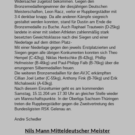
Widersacher zugelost bekommen. Gegen den
Bronzemedaillengewinner der diesjährigen Deutschen
Meisterschaften, Leon Racz, verlor er Ruppbergstädter mit
3:4 denkbar knapp. Da alle anderen Kämpfe siegreich
gestaltet werden konnten, stand für Dustin am Ende die
Bronzemedaille zu Buche. Auch Raphael Trautwein (D-25kg)
landete in einer mit sieben Athleten zahlenmäßig stark
besetzten Gewichtsklasse nach drei Siegen und einer
Niederlage auf dem dritten Platz-
Mit einer Niederlage gegen den jeweils Erstplatzierten und
Siegen gegen alle übrigen Konkurrenten konnten sich Theo
Hempel (C-42kg), Niklas Hentschke (B-42kg), Phillip
Hofmeister (B-46kg) und Paul-Philipp Falb (B-76kg) über die
errungenen Silbermedaillen freuen.
Die weiteren Bronzemedaillen für den AVJC erkämpften
Cillian Joel Letter (C-55kg), Anthony Fink (B-76kg) und Erik
Michalowski (A-63kg).
Nach diesem Einzelturnier geht es am kommenden
Samstag, 15.11.204 um 17.30 Uhr an gleicher Stelle wieder
um Mannschaftspunkte. In der Oberliga Sachsen-Thüringen
treten die Ruppbergstädter gegen die Zweitvertretung des
Bundesligisten RSK Gelenau an.
Andre Schedler
Nils Mann Mitteldeutscher Meister