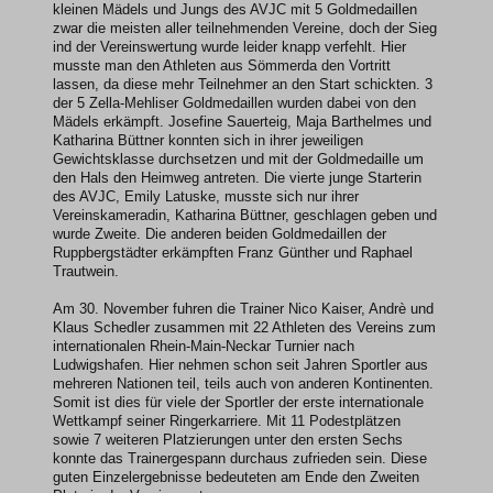
kleinen Mädels und Jungs des AVJC mit 5 Goldmedaillen
zwar die meisten aller teilnehmenden Vereine, doch der Sieg
ind der Vereinswertung wurde leider knapp verfehlt. Hier
musste man den Athleten aus Sömmerda den Vortritt
lassen, da diese mehr Teilnehmer an den Start schickten. 3
der 5 Zella-Mehliser Goldmedaillen wurden dabei von den
Mädels erkämpft. Josefine Sauerteig, Maja Barthelmes und
Katharina Büttner konnten sich in ihrer jeweiligen
Gewichtsklasse durchsetzen und mit der Goldmedaille um
den Hals den Heimweg antreten. Die vierte junge Starterin
des AVJC, Emily Latuske, musste sich nur ihrer
Vereinskameradin, Katharina Büttner, geschlagen geben und
wurde Zweite. Die anderen beiden Goldmedaillen der
Ruppbergstädter erkämpften Franz Günther und Raphael
Trautwein.
Am 30. November fuhren die Trainer Nico Kaiser, Andrè und
Klaus Schedler zusammen mit 22 Athleten des Vereins zum
internationalen Rhein-Main-Neckar Turnier nach
Ludwigshafen. Hier nehmen schon seit Jahren Sportler aus
mehreren Nationen teil, teils auch von anderen Kontinenten.
Somit ist dies für viele der Sportler der erste internationale
Wettkampf seiner Ringerkarriere. Mit 11 Podestplätzen
sowie 7 weiteren Platzierungen unter den ersten Sechs
konnte das Trainergespann durchaus zufrieden sein. Diese
guten Einzelergebnisse bedeuteten am Ende den Zweiten