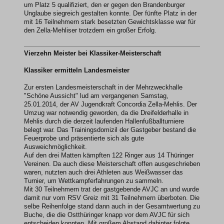
um Platz 5 qualifiziert, den er gegen den Brandenburger
Unglaube siegreich gestalten konnte. Der fünfte Platz in der
mit 16 Teilnehmern stark besetzten Gewichtsklasse war für
den Zella-Mehliser trotzdem ein großer Erfolg.
Vierzehn Meister bei Klassiker-Meisterschaft
Klassiker ermitteln Landesmeister
Zur ersten Landesmeisterschaft in der Mehrzweckhalle
"Schöne Aussicht" lud am vergangenen Samstag,
25.01.2014, der AV Jugendkraft Concordia Zella-Mehlis. Der
Umzug war notwendig geworden, da die Dreifelderhalle in
Mehlis durch die derzeit laufenden Hallenfußballturniere
belegt war. Das Trainingsdomizil der Gastgeber bestand die
Feuerprobe und präsentierte sich als gute
Ausweichmöglichkeit.
Auf den drei Matten kämpften 122 Ringer aus 14 Thüringer
Vereinen. Da auch diese Meisterschaft offen ausgeschrieben
waren, nutzten auch drei Athleten aus Weißwasser das
Turnier, um Wettkampferfahrungen zu sammeln.
Mit 30 Teilnehmern trat der gastgebende AVJC an und wurde
damit nur vom RSV Greiz mit 31 Teilnehmern überboten. Die
selbe Reihenfolge stand dann auch in der Gesamtwertung zu
Buche, die die Ostthüringer knapp vor dem AVJC für sich
entscheiden konnten. Mit großem Abstand dahinter folgte