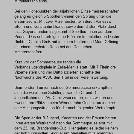
Mitteldeutschlands.
Bei den Höhepunkten der alljährlichen Einzelmeisterschaften
gelang es gleich 6 Sportlern/-innen den Sprung unter die
ersten sechs. Mit zwei Vizemeistertiteln durch Vanessa
Storm und Konstantin Brandt sowie dem dritten Platz durch
Lisa Geyer standen insgesamt 3 Sportler/-innen auf dem
Podest. Das sehr erfolgreiche Frühjahr komplettierten Dustin
Richter, Carolin Groß mit je einem fünften und Marc Gröning
mit einem sechsten Rang bei den Deutschen
Meisterschaften.
Kurz vor der Sommerpause fanden die
Verbandsjugendspiele in Zella-Mehlis statt. Mit 7 Titeln drei
Vizemeistern und vier Drittplatzierten schaffte der
Nachwuchs des AVJC den Titel in der Vereinswertung.
Beim ersten Turnier nach der Sommerpause erkämpften
sich die weiblichen Schüler, sowie die C- und D-
Jugendlichen des AVJC mit zwei ersten, drei zweiten und
zwei dritten Plätzen beim Werner-John-Gedenkturnier eine
gute Ausgangssituation für die noch folgenden Wettkämpfe.
Die Sportler der B-Jugend, Kadetten und der Frauen hatten
Ihren ersten Wettkampf nach der Sommerpause erst mit
dem 23. Int. Brandenburg-Cup. Hier gelang es leider keinem
der hoffnungsvollen Sportler um Medaillen mitzukämpfen.