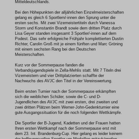
Mitteldeutschlands.
Bei den Höhepunkten der alljährlichen Einzelmeisterschaften
gelang es gleich 6 Sportlern/-innen den Sprung unter die
ersten sechs. Mit zwei Vizemeistertiteln durch Vanessa
Storm und Konstantin Brandt sowie dem dritten Platz durch
Lisa Geyer standen insgesamt 3 Sportler/-innen auf dem
Podest. Das sehr erfolgreiche Frühjahr komplettierten Dustin
Richter, Carolin Groß mit je einem fünften und Marc Gröning
mit einem sechsten Rang bei den Deutschen
Meisterschaften.
Kurz vor der Sommerpause fanden die
Verbandsjugendspiele in Zella-Mehlis statt. Mit 7 Titeln drei
Vizemeistern und vier Drittplatzierten schaffte der
Nachwuchs des AVJC den Titel in der Vereinswertung.
Beim ersten Turnier nach der Sommerpause erkämpften
sich die weiblichen Schüler, sowie die C- und D-
Jugendlichen des AVJC mit zwei ersten, drei zweiten und
zwei dritten Plätzen beim Werner-John-Gedenkturnier eine
gute Ausgangssituation für die noch folgenden Wettkämpfe.
Die Sportler der B-Jugend, Kadetten und der Frauen hatten
Ihren ersten Wettkampf nach der Sommerpause erst mit
dem 23. Int. Brandenburg-Cup. Hier gelang es leider keinem
der hoffnungsvollen Sportler um Medaillen mitzukämpfen.