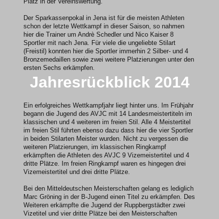
Platz in der Vereinswertung.
Der Sparkassenpokal in Jena ist für die meisten Athleten
schon der letzte Wettkampf in dieser Saison, so nahmen
hier die Trainer um Andrè Schedler und Nico Kaiser 8
Sportler mit nach Jena. Für viele die ungeliebte Stilart
(Freistil) konnten hier die Sportler immerhin 2 Silber- und 4
Bronzemedaillen sowie zwei weitere Platzierungen unter den
ersten Sechs erkämpfen.
Jahresrückblick 2014
Ein erfolgreiches Wettkampfjahr liegt hinter uns. Im Frühjahr
begann die Jugend des AVJC mit 14 Landesmeistertiteln im
klassischen und 4 weiteren im freien Stil. Alle 4 Meistertitel
im freien Stil führten ebenso dazu dass hier die vier Sportler
in beiden Stilarten Meister wurden. Nicht zu vergessen die
weiteren Platzierungen, im klassischen Ringkampf
erkämpften die Athleten des AVJC 9 Vizemeistertitel und 4
dritte Plätze. Im freien Ringkampf waren es hingegen drei
Vizemeistertitel und drei dritte Plätze.
Bei den Mitteldeutschen Meisterschaften gelang es lediglich
Marc Gröning in der B-Jugend einen Titel zu erkämpfen. Des
Weiteren erkämpfte die Jugend der Ruppbergstädter zwei
Vizetitel und vier dritte Plätze bei den Meisterschaften