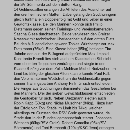
der SV Sömmerda auf dem dritten Rang.
14 Goldmedaillen errangen die Athleten des Ausrichter auf
den drei heimischen Matten. Dabei gelang den Südthüringern
gleich fünfmal ein Doppelerfolg mit Gold und Silber in einer
Gewichtsklasse. Bei den Männern konnte sich Philip
Dietzmann gegen seinen Trainings- und Vereinskameraden
Sascha Giese durchsetzen. Beide verwiesen den Greizer
Krassow mit technischer Überlegenheit auf den dritten Platz.
Bei den A-Jugendlichen gewann Tobias Würzberger vor Max
Dietzmann (76kg). Eine Klasse höher (85kg) besiegte Tim
Jahnke den aus der B-Jugend aufgerückten Max Leipold.
Konstantin Brandt lies sich auch im Klassischen Stil nicht
vom obersten Treppchen verdrängen und siegte in der
Klasse B-54kg vor dem Zella-Mehliser Michel Rietzscher. Im
Limit bis 58kg der gleichen Altersklasse konnte Paul Falb
den Vereinsinternen Wettstreit um die Goldmedaille gegen
seinen Trainingspartner Anthony Fink für sich entscheiden.
Die Ringer aus Südthüringen dominierten das Geschehen bei
den Männern. Drei der sieben Gewichtsklassen entschieden
die Gastgeber für sich. Neben Dietzmann siegten auch
Robin Kapp (50kg) und Niklas Muschner (84kg). Hinzu kam
der Erfolg von Toni Stade im Limit bis 74kg, welcher
allerdings zu Gunsten des RSV Greiz gewertet wurde, da
Stade dort in der Bundesligamannschaft startet. Johannes
Wrensch (60kg/RSV Greiz), Robert Gomolka (96kg/SV
Sömmerda) und Toni Bernhardt (120kg/KSC Jena) errangen