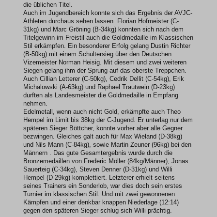
die üblichen Titel.
Auch im Jugendbereich konnte sich das Ergebnis der AVJC-
Athleten durchaus sehen lassen. Florian Hofmeister (C-
31kg) und Marc Gröning (B-34kg) konnten sich nach dem
Titelgewinn im Freistil auch die Goldmedaille im Klassischen
Stil erkämpfen. Ein besonderer Erfolg gelang Dustin Richter
(B-50kg) mit einem Schultersieg über den Deutschen
Vizemeister Norman Heisig. Mit diesem und zwei weiteren
Siegen gelang ihm der Sprung auf das oberste Treppchen.
Auch Cillian Letterer (C-50kg), Cedrik Dellit (C-54kg), Erik
Michalowski (A-63kg) und Raphael Trautwein (D-23kg)
durften als Landesmeister die Goldmedaille in Empfang
nehmen.
Edelmetall, wenn auch nicht Gold, erkämpfte auch Theo
Hempel im Limit bis 38kg der C-Jugend. Er unterlag nur dem
späteren Sieger Böttcher, konnte vorher aber alle Gegner
bezwingen. Gleiches galt auch für Max Wieland (D-38kg)
und Nils Mann (C-84kg), sowie Martin Zeuner (96kg) bei den
Männern . Das gute Gesamtergebnis wurde durch die
Bronzemedaillen von Frederic Möller (84kg/Männer), Jonas
Sauerteig (C-34kg), Steven Denner (D-31kg) und Willi
Hempel (D-29kg) komplettiert. Letzterer erhielt seitens
seines Trainers ein Sonderlob, war dies doch sein erstes
Turnier im klassischen Stil. Und mit zwei gewonnenen
Kämpfen und einer denkbar knappen Niederlage (12:14)
gegen den späteren Sieger schlug sich Willi prächtig.