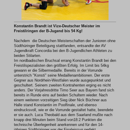
Konstantin Brandt ist Vize-Deutscher Meister im
Freistilringen der B-Jugend bis 54 Kg!
Nachdem die Deutschen Meisterschaften der Junioren ohne
Südthüringer Beteiligung stattfanden, entsandte der AV
Jugendkraft Concordia bei den B-Jugendlichen Athleten zu
beiden Stilarten.
Im nordbadischen Bruchsal errang Konstantin Brandt bei den
Freistilspezialisten den größten Erfolg. Im Limit bis 54kg
gewann er die Silbermedaille. Bereits in der Vorrunde
unterstrich "Konsti" seine Medaillenambitionen. Der erste
Gegner aus Nordrhein-Westfalen wurde ausgepunktet und
geschultert. Seinem zweiten Kontrahenten erging es nicht
anders. Der Vorjahresdritte Timo Seer aus Bayern fand sich
bereits in Runde eins auf beiden Schultern wieder. Nach
einem weiteren vorzeitigen Sieg über Nick Büchner aus
Halle stand Konstantin im Poolfinale, und ebenso
eindrucksvoll, wie er die Vorrunde gestaltet hatte, beendete
er sie auch. Luca Theobald aus dem Saarland mußte nach
knapp drei Minuten beim Stand von18:2 Punkten die
technische Überlegenheit anerkennen und für den 14-
jährigen Südthüringer war der Finaleinzug perfekt.