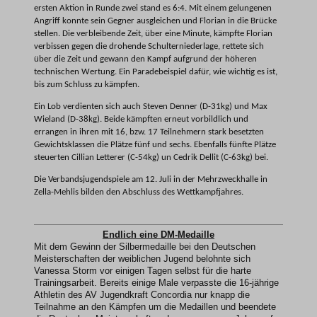
ersten Aktion in Runde zwei stand es 6:4. Mit einem gelungenen
Angriff konnte sein Gegner ausgleichen und Florian in die Brücke
stellen. Die verbleibende Zeit, über eine Minute, kämpfte Florian
verbissen gegen die drohende Schulterniederlage, rettete sich
über die Zeit und gewann den Kampf aufgrund der höheren
technischen Wertung. Ein Paradebeispiel dafür, wie wichtig es ist,
bis zum Schluss zu kämpfen.
Ein Lob verdienten sich auch Steven Denner (D-31kg) und Max
Wieland (D-38kg). Beide kämpften erneut vorbildlich und
errangen in ihren mit 16, bzw. 17 Teilnehmern stark besetzten
Gewichtsklassen die Plätze fünf und sechs. Ebenfalls fünfte Plätze
steuerten Cillian Letterer (C-54kg) un Cedrik Dellit (C-63kg) bei.
Die Verbandsjugendspiele am 12. Juli in der Mehrzweckhalle in
Zella-Mehlis bilden den Abschluss des Wettkampfjahres.
Endlich eine DM-Medaille
Mit dem Gewinn der Silbermedaille bei den Deutschen
Meisterschaften der weiblichen Jugend belohnte sich
Vanessa Storm vor einigen Tagen selbst für die harte
Trainingsarbeit. Bereits einige Male verpasste die 16-jährige
Athletin des AV Jugendkraft Concordia nur knapp die
Teilnahme an den Kämpfen um die Medaillen und beendete