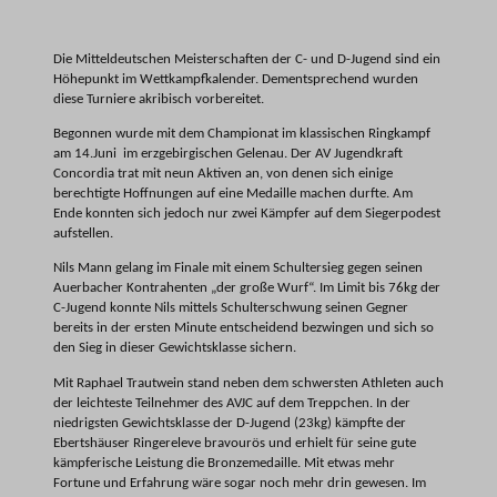
Die Mitteldeutschen Meisterschaften der C- und D-Jugend sind ein
Höhepunkt im Wettkampfkalender. Dementsprechend wurden
diese Turniere akribisch vorbereitet.
Begonnen wurde mit dem Championat im klassischen Ringkampf
am 14.Juni im erzgebirgischen Gelenau. Der AV Jugendkraft
Concordia trat mit neun Aktiven an, von denen sich einige
berechtigte Hoffnungen auf eine Medaille machen durfte. Am
Ende konnten sich jedoch nur zwei Kämpfer auf dem Siegerpodest
aufstellen.
Nils Mann gelang im Finale mit einem Schultersieg gegen seinen
Auerbacher Kontrahenten „der große Wurf“. Im Limit bis 76kg der
C-Jugend konnte Nils mittels Schulterschwung seinen Gegner
bereits in der ersten Minute entscheidend bezwingen und sich so
den Sieg in dieser Gewichtsklasse sichern.
Mit Raphael Trautwein stand neben dem schwersten Athleten auch
der leichteste Teilnehmer des AVJC auf dem Treppchen. In der
niedrigsten Gewichtsklasse der D-Jugend (23kg) kämpfte der
Ebertshäuser Ringereleve bravourös und erhielt für seine gute
kämpferische Leistung die Bronzemedaille. Mit etwas mehr
Fortune und Erfahrung wäre sogar noch mehr drin gewesen. Im