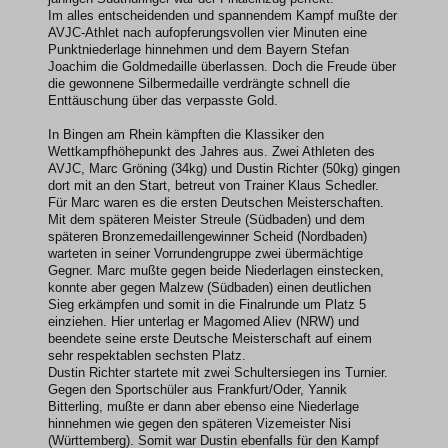
Im alles entscheidenden und spannendem Kampf mußte der
AVJC-Athlet nach aufopferungsvollen vier Minuten eine
Punktniederlage hinnehmen und dem Bayern Stefan
Joachim die Goldmedaille überlassen. Doch die Freude über
die gewonnene Silbermedaille verdrängte schnell die
Enttäuschung über das verpasste Gold.
In Bingen am Rhein kämpften die Klassiker den
Wettkampfhöhepunkt des Jahres aus. Zwei Athleten des
AVJC, Marc Gröning (34kg) und Dustin Richter (50kg) gingen
dort mit an den Start, betreut von Trainer Klaus Schedler.
Für Marc waren es die ersten Deutschen Meisterschaften.
Mit dem späteren Meister Streule (Südbaden) und dem
späteren Bronzemedaillengewinner Scheid (Nordbaden)
warteten in seiner Vorrundengruppe zwei übermächtige
Gegner. Marc mußte gegen beide Niederlagen einstecken,
konnte aber gegen Malzew (Südbaden) einen deutlichen
Sieg erkämpfen und somit in die Finalrunde um Platz 5
einziehen. Hier unterlag er Magomed Aliev (NRW) und
beendete seine erste Deutsche Meisterschaft auf einem
sehr respektablen sechsten Platz.
Dustin Richter startete mit zwei Schultersiegen ins Turnier.
Gegen den Sportschüler aus Frankfurt/Oder, Yannik
Bitterling, mußte er dann aber ebenso eine Niederlage
hinnehmen wie gegen den späteren Vizemeister Nisi
(Württemberg). Somit war Dustin ebenfalls für den Kampf