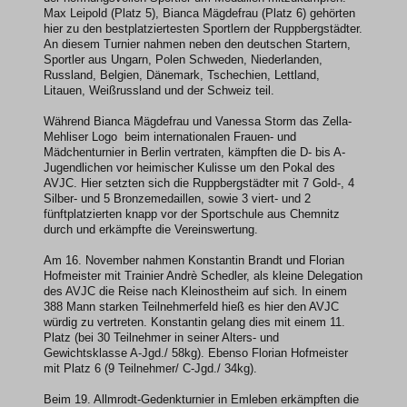
Max Leipold (Platz 5), Bianca Mägdefrau (Platz 6) gehörten
hier zu den bestplatziertesten Sportlern der Ruppbergstädter.
An diesem Turnier nahmen neben den deutschen Startern,
Sportler aus Ungarn, Polen Schweden, Niederlanden,
Russland, Belgien, Dänemark, Tschechien, Lettland,
Litauen, Weißrussland und der Schweiz teil.
Während Bianca Mägdefrau und Vanessa Storm das Zella-
Mehliser Logo beim internationalen Frauen- und
Mädchenturnier in Berlin vertraten, kämpften die D- bis A-
Jugendlichen vor heimischer Kulisse um den Pokal des
AVJC. Hier setzten sich die Ruppbergstädter mit 7 Gold-, 4
Silber- und 5 Bronzemedaillen, sowie 3 viert- und 2
fünftplatzierten knapp vor der Sportschule aus Chemnitz
durch und erkämpfte die Vereinswertung.
Am 16. November nahmen Konstantin Brandt und Florian
Hofmeister mit Trainier Andrè Schedler, als kleine Delegation
des AVJC die Reise nach Kleinostheim auf sich. In einem
388 Mann starken Teilnehmerfeld hieß es hier den AVJC
würdig zu vertreten. Konstantin gelang dies mit einem 11.
Platz (bei 30 Teilnehmer in seiner Alters- und
Gewichtsklasse A-Jgd./ 58kg). Ebenso Florian Hofmeister
mit Platz 6 (9 Teilnehmer/ C-Jgd./ 34kg).
Beim 19. Allmrodt-Gedenkturnier in Emleben erkämpften die