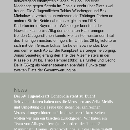
hervorragend erkämpften Siegen im Pool und einer
Niederlage gegen Sereda im Finale zurecht über Platz zwei
freuen. Die A-Jugendlichen Tobias Würzberger und Erik
Michalowski vertraten unterdessen die Thüringer Farben an
anderer Stelle. Beide nahmen zeitgleich am DRB-
Kaderturnier in Bayern teil. Würzberger konnte in der
Gewichtsklasse bis 76kg den sechsten Platz erringen.
Bei den C-Jugendlichen konnte Florian Hofmeister den Titel
des Thüringenmeisters erringen. Im Limit bis 29 kg lieferte er
sich mit dem Greizer Lukas Hanke ein spannendes Duell,
aus dem er nach Ablauf der Kampfzeit als Sieger hervorging.
Jonas Sauerteig errang den Titel des Vizemeisters in der
Klasse bis 34 kg. Theo Hempel (38kg) als fünfter und Cedric
Dellit (55kg) als vierter steuerten ebenfalls Punkte zum
zweiten Platz der Gesamtwertung bei.
News
Der AV Jugendkraft Concordia steht zu Euch!
Seit vielen Jahren halten uns die Menschen aus Zella-Mehlis
und Umgebung die Treue und stehen bei zahlreichen
Veranstaltungen hinter uns! In diesen verrückten Zeiten
wollen wir nun ein bisschen zurückgeben. Wir haben ein
Team von Alltagshelfern (aus Sportlern der 1. und 2.
Mannschaft, Trainer, Verantwortliche) auf die Beine gestellt,