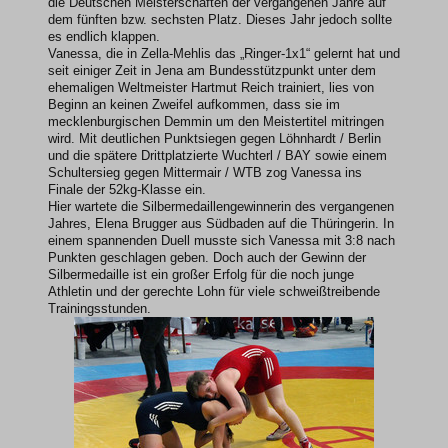
die Deutschen Meisterschaften der vergangenen Jahre auf
dem fünften bzw. sechsten Platz. Dieses Jahr jedoch sollte
es endlich klappen.
Vanessa, die in Zella-Mehlis das „Ringer-1x1“ gelernt hat und
seit einiger Zeit in Jena am Bundesstützpunkt unter dem
ehemaligen Weltmeister Hartmut Reich trainiert, lies von
Beginn an keinen Zweifel aufkommen, dass sie im
mecklenburgischen Demmin um den Meistertitel mitringen
wird. Mit deutlichen Punktsiegen gegen Löhnhardt / Berlin
und die spätere Drittplatzierte Wuchterl / BAY sowie einem
Schultersieg gegen Mittermair / WTB zog Vanessa ins
Finale der 52kg-Klasse ein.
Hier wartete die Silbermedaillengewinnerin des vergangenen
Jahres, Elena Brugger aus Südbaden auf die Thüringerin. In
einem spannenden Duell musste sich Vanessa mit 3:8 nach
Punkten geschlagen geben. Doch auch der Gewinn der
Silbermedaille ist ein großer Erfolg für die noch junge
Athletin und der gerechte Lohn für viele schweißtreibende
Trainingsstunden.