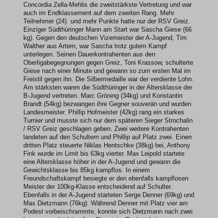
Concordia Zella-Mehlis die zweitstärkste Vertretung und war
auch im Endklassement auf dem zweiten Rang. Mehr
Teilnehmer (24) und mehr Punkte hatte nur der RSV Greiz.
Einziger Südthüringer Mann am Start war Sascha Giese (66
kg). Gegen den deutschen Vizemeister der A-Jugend, Tim
Walther aus Artern, war Sascha trotz gutem Kampf
unterlegen. Seinen Dauerkontrahenten aus den
Oberligabegegnungen gegen Greiz, Toni Krassow, schulterte
Giese nach einer Minute und gewann so zum ersten Mal im
Freistil gegen ihn. Die Silbermedaille war der verdiente Lohn.
Am stärksten waren die Südthüringer in der Altersklasse der
B-Jugend vertreten. Marc Gröning (34kg) und Konstantin
Brandt (54kg) bezwangen ihre Gegner souverän und wurden
Landesmeister. Phillip Hofmeister (42kg) rang ein starkes
Turnier und musste sich nur dem späteren Sieger Strochalin
/ RSV Greiz geschlagen geben. Zwei weitere Kontrahenten
landeten auf den Schultern und Phillip auf Platz zwei. Einen
dritten Platz steuerte Niklas Hentschke (38kg) bei, Anthony
Fink wurde im Limit bis 63kg vierter. Max Leipold startete
eine Altersklasse höher in der A-Jugend und gewann die
Gewichtsklasse bis 85kg kampflos. In einem
Freundschaftskampf besiegte er den ebenfalls kampflosen
Meister der 100kg-Klasse entscheidend auf Schulter.
Ebenfalls in der A-Jugend starteten Serge Denner (69kg) und
Max Dietzmann (76kg). Während Denner mit Platz vier am
Podest vorbeischrammte, konnte sich Dietzmann nach zwei