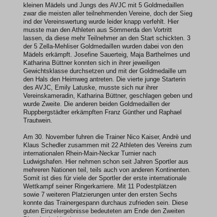
kleinen Mädels und Jungs des AVJC mit 5 Goldmedaillen
zwar die meisten aller teilnehmenden Vereine, doch der Sieg
ind der Vereinswertung wurde leider knapp verfehlt. Hier
musste man den Athleten aus Sömmerda den Vortritt
lassen, da diese mehr Teilnehmer an den Start schickten. 3
der 5 Zella-Mehliser Goldmedaillen wurden dabei von den
Mädels erkämpft. Josefine Sauerteig, Maja Barthelmes und
Katharina Büttner konnten sich in ihrer jeweiligen
Gewichtsklasse durchsetzen und mit der Goldmedaille um
den Hals den Heimweg antreten. Die vierte junge Starterin
des AVJC, Emily Latuske, musste sich nur ihrer
Vereinskameradin, Katharina Büttner, geschlagen geben und
wurde Zweite. Die anderen beiden Goldmedaillen der
Ruppbergstädter erkämpften Franz Günther und Raphael
Trautwein.
Am 30. November fuhren die Trainer Nico Kaiser, Andrè und
Klaus Schedler zusammen mit 22 Athleten des Vereins zum
internationalen Rhein-Main-Neckar Turnier nach
Ludwigshafen. Hier nehmen schon seit Jahren Sportler aus
mehreren Nationen teil, teils auch von anderen Kontinenten.
Somit ist dies für viele der Sportler der erste internationale
Wettkampf seiner Ringerkarriere. Mit 11 Podestplätzen
sowie 7 weiteren Platzierungen unter den ersten Sechs
konnte das Trainergespann durchaus zufrieden sein. Diese
guten Einzelergebnisse bedeuteten am Ende den Zweiten