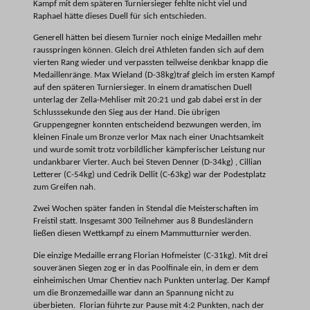
Kampf mit dem späteren Turniersieger fehlte nicht viel und
Raphael hätte dieses Duell für sich entschieden.
Generell hätten bei diesem Turnier noch einige Medaillen mehr
rausspringen können. Gleich drei Athleten fanden sich auf dem
vierten Rang wieder und verpassten teilweise denkbar knapp die
Medaillenränge. Max Wieland (D-38kg)traf gleich im ersten Kampf
auf den späteren Turniersieger. In einem dramatischen Duell
unterlag der Zella-Mehliser mit 20:21 und gab dabei erst in der
Schlusssekunde den Sieg aus der Hand. Die übrigen
Gruppengegner konnten entscheidend bezwungen werden, im
kleinen Finale um Bronze verlor Max nach einer Unachtsamkeit
und wurde somit trotz vorbildlicher kämpferischer Leistung nur
undankbarer Vierter. Auch bei Steven Denner (D-34kg) , Cillian
Letterer (C-54kg) und Cedrik Dellit (C-63kg) war der Podestplatz
zum Greifen nah.
Zwei Wochen später fanden in Stendal die Meisterschaften im
Freistil statt. Insgesamt 300 Teilnehmer aus 8 Bundesländern
ließen diesen Wettkampf zu einem Mammutturnier werden.
Die einzige Medaille errang Florian Hofmeister (C-31kg). Mit drei
souveränen Siegen zog er in das Poolfinale ein, in dem er dem
einheimischen Umar Chentiev nach Punkten unterlag. Der Kampf
um die Bronzemedaille war dann an Spannung nicht zu
überbieten. Florian führte zur Pause mit 4:2 Punkten, nach der