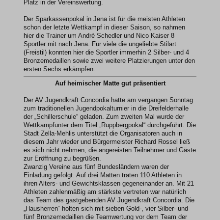
Platz in der Vereinswertung.
Der Sparkassenpokal in Jena ist für die meisten Athleten
schon der letzte Wettkampf in dieser Saison, so nahmen
hier die Trainer um Andrè Schedler und Nico Kaiser 8
Sportler mit nach Jena. Für viele die ungeliebte Stilart
(Freistil) konnten hier die Sportler immerhin 2 Silber- und 4
Bronzemedaillen sowie zwei weitere Platzierungen unter den
ersten Sechs erkämpfen.
Auf heimischer Matte gut präsentiert
Der AV Jugendkraft Concordia hatte am vergangen Sonntag
zum traditionellen Jugendpokalturnier in die Dreifelderhalle
der „Schillerschule“ geladen. Zum zweiten Mal wurde der
Wettkampfunter dem Titel „Ruppbergpokal“ durchgeführt. Die
Stadt Zella-Mehlis unterstützt die Organisatoren auch in
diesem Jahr wieder und Bürgermeister Richard Rossel ließ
es sich nicht nehmen, die angereisten Teilnehmer und Gäste
zur Eröffnung zu begrüßen.
Zwanzig Vereine aus fünf Bundesländern waren der
Einladung gefolgt. Auf drei Matten traten 110 Athleten in
ihren Alters- und Gewichtsklassen gegeneinander an. Mit 21
Athleten zahlenmäßig am stärkste vertreten war natürlich
das Team des gastgebenden AV Jugendkraft Concordia. Die
„Hausherren“ holten sich mit sieben Gold-, vier Silber- und
fünf Bronzemedaillen die Teamwertung vor dem Team der