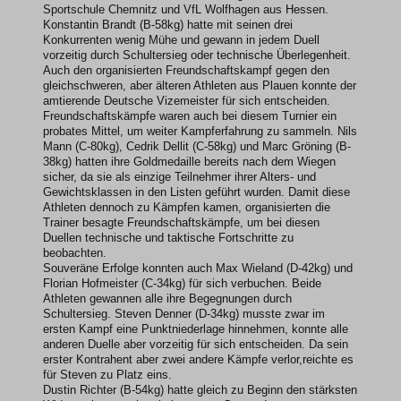
Sportschule Chemnitz und VfL Wolfhagen aus Hessen.
Konstantin Brandt (B-58kg) hatte mit seinen drei
Konkurrenten wenig Mühe und gewann in jedem Duell
vorzeitig durch Schultersieg oder technische Überlegenheit.
Auch den organisierten Freundschaftskampf gegen den
gleichschweren, aber älteren Athleten aus Plauen konnte der
amtierende Deutsche Vizemeister für sich entscheiden.
Freundschaftskämpfe waren auch bei diesem Turnier ein
probates Mittel, um weiter Kampferfahrung zu sammeln. Nils
Mann (C-80kg), Cedrik Dellit (C-58kg) und Marc Gröning (B-
38kg) hatten ihre Goldmedaille bereits nach dem Wiegen
sicher, da sie als einzige Teilnehmer ihrer Alters- und
Gewichtsklassen in den Listen geführt wurden. Damit diese
Athleten dennoch zu Kämpfen kamen, organisierten die
Trainer besagte Freundschaftskämpfe, um bei diesen
Duellen technische und taktische Fortschritte zu
beobachten.
Souveräne Erfolge konnten auch Max Wieland (D-42kg) und
Florian Hofmeister (C-34kg) für sich verbuchen. Beide
Athleten gewannen alle ihre Begegnungen durch
Schultersieg. Steven Denner (D-34kg) musste zwar im
ersten Kampf eine Punktniederlage hinnehmen, konnte alle
anderen Duelle aber vorzeitig für sich entscheiden. Da sein
erster Kontrahent aber zwei andere Kämpfe verlor,reichte es
für Steven zu Platz eins.
Dustin Richter (B-54kg) hatte gleich zu Beginn den stärksten