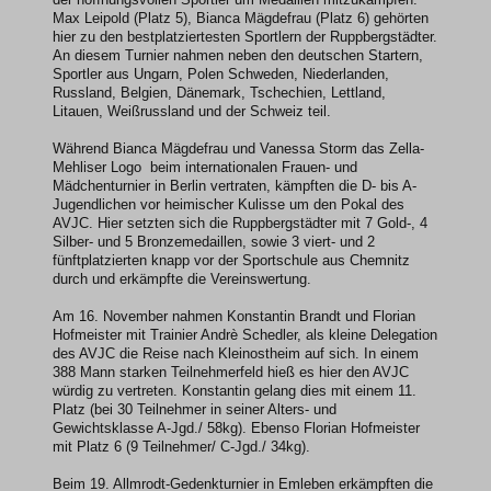
Max Leipold (Platz 5), Bianca Mägdefrau (Platz 6) gehörten
hier zu den bestplatziertesten Sportlern der Ruppbergstädter.
An diesem Turnier nahmen neben den deutschen Startern,
Sportler aus Ungarn, Polen Schweden, Niederlanden,
Russland, Belgien, Dänemark, Tschechien, Lettland,
Litauen, Weißrussland und der Schweiz teil.
Während Bianca Mägdefrau und Vanessa Storm das Zella-
Mehliser Logo beim internationalen Frauen- und
Mädchenturnier in Berlin vertraten, kämpften die D- bis A-
Jugendlichen vor heimischer Kulisse um den Pokal des
AVJC. Hier setzten sich die Ruppbergstädter mit 7 Gold-, 4
Silber- und 5 Bronzemedaillen, sowie 3 viert- und 2
fünftplatzierten knapp vor der Sportschule aus Chemnitz
durch und erkämpfte die Vereinswertung.
Am 16. November nahmen Konstantin Brandt und Florian
Hofmeister mit Trainier Andrè Schedler, als kleine Delegation
des AVJC die Reise nach Kleinostheim auf sich. In einem
388 Mann starken Teilnehmerfeld hieß es hier den AVJC
würdig zu vertreten. Konstantin gelang dies mit einem 11.
Platz (bei 30 Teilnehmer in seiner Alters- und
Gewichtsklasse A-Jgd./ 58kg). Ebenso Florian Hofmeister
mit Platz 6 (9 Teilnehmer/ C-Jgd./ 34kg).
Beim 19. Allmrodt-Gedenkturnier in Emleben erkämpften die