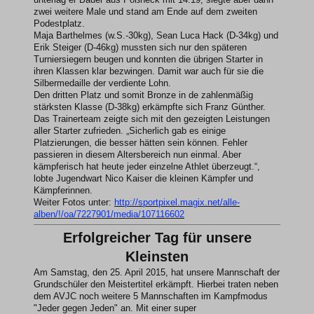
zwei weitere Male und stand am Ende auf dem zweiten
Podestplatz.
Maja Barthelmes (w.S.-30kg), Sean Luca Hack (D-34kg) und
Erik Steiger (D-46kg) mussten sich nur den späteren
Turniersiegern beugen und konnten die übrigen Starter in
ihren Klassen klar bezwingen. Damit war auch für sie die
Silbermedaille der verdiente Lohn.
Den dritten Platz und somit Bronze in de zahlenmäßig
stärksten Klasse (D-38kg) erkämpfte sich Franz Günther.
Das Trainerteam zeigte sich mit den gezeigten Leistungen
aller Starter zufrieden. „Sicherlich gab es einige
Platzierungen, die besser hätten sein können. Fehler
passieren in diesem Altersbereich nun einmal. Aber
kämpferisch hat heute jeder einzelne Athlet überzeugt.“,
lobte Jugendwart Nico Kaiser die kleinen Kämpfer und
Kämpferinnen.
Weiter Fotos unter:
http://sportpixel.magix.net/alle-
alben/!/oa/7227901/media/107116602
Erfolgreicher Tag für unsere
Kleinsten
Am Samstag, den 25. April 2015, hat unsere Mannschaft der
Grundschüler den Meistertitel erkämpft. Hierbei traten neben
dem AVJC noch weitere 5 Mannschaften im Kampfmodus
"Jeder gegen Jeden" an. Mit einer super