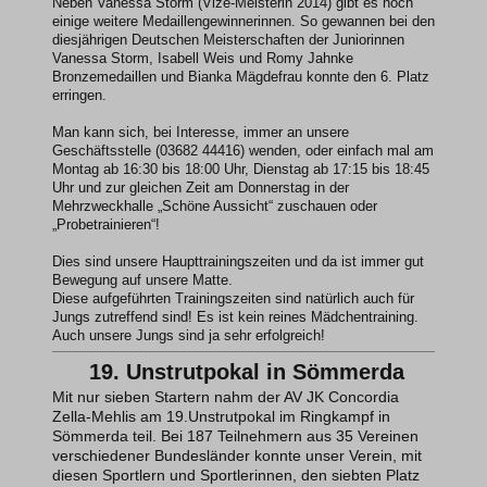
Neben Vanessa Storm (Vize-Meisterin 2014) gibt es noch
einige weitere Medaillengewinnerinnen. So gewannen bei den
diesjährigen Deutschen Meisterschaften der Juniorinnen
Vanessa Storm, Isabell Weis und Romy Jahnke
Bronzemedaillen und Bianka Mägdefrau konnte den 6. Platz
erringen.
Man kann sich, bei Interesse, immer an unsere
Geschäftsstelle (03682 44416) wenden, oder einfach mal am
Montag ab 16:30 bis 18:00 Uhr, Dienstag ab 17:15 bis 18:45
Uhr und zur gleichen Zeit am Donnerstag in der
Mehrzweckhalle „Schöne Aussicht“ zuschauen oder
„Probetrainieren“!
Dies sind unsere Haupttrainingszeiten und da ist immer gut
Bewegung auf unsere Matte.
Diese aufgeführten Trainingszeiten sind natürlich auch für
Jungs zutreffend sind! Es ist kein reines Mädchentraining.
Auch unsere Jungs sind ja sehr erfolgreich!
19. Unstrutpokal in Sömmerda
Mit nur sieben Startern nahm der AV JK Concordia
Zella-Mehlis am 19.Unstrutpokal im Ringkampf in
Sömmerda teil. Bei 187 Teilnehmern aus 35 Vereinen
verschiedener Bundesländer konnte unser Verein, mit
diesen Sportlern und Sportlerinnen, den siebten Platz