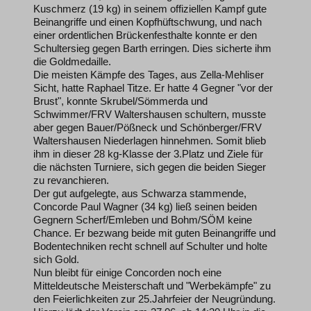
Kuschmerz (19 kg) in seinem offiziellen Kampf gute
Beinangriffe und einen Kopfhüftschwung, und nach
einer ordentlichen Brückenfesthalte konnte er den
Schultersieg gegen Barth erringen. Dies sicherte ihm
die Goldmedaille.
Die meisten Kämpfe des Tages, aus Zella-Mehliser
Sicht, hatte Raphael Titze. Er hatte 4 Gegner "vor der
Brust", konnte Skrubel/Sömmerda und
Schwimmer/FRV Waltershausen schultern, musste
aber gegen Bauer/Pößneck und Schönberger/FRV
Waltershausen Niederlagen hinnehmen. Somit blieb
ihm in dieser 28 kg-Klasse der 3.Platz und Ziele für
die nächsten Turniere, sich gegen die beiden Sieger
zu revanchieren.
Der gut aufgelegte, aus Schwarza stammende,
Concorde Paul Wagner (34 kg) ließ seinen beiden
Gegnern Scherf/Emleben und Bohm/SÖM keine
Chance. Er bezwang beide mit guten Beinangriffe und
Bodentechniken recht schnell auf Schulter und holte
sich Gold.
Nun bleibt für einige Concorden noch eine
Mitteldeutsche Meisterschaft und "Werbekämpfe" zu
den Feierlichkeiten zur 25.Jahrfeier der Neugründung.