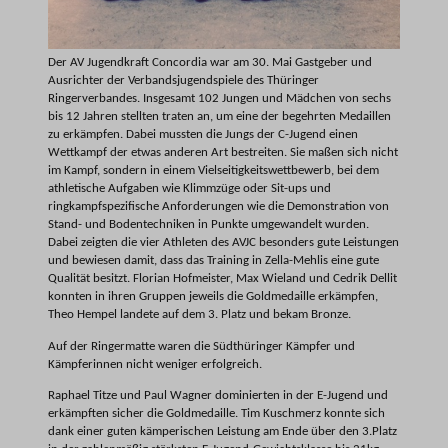
Der AV Jugendkraft Concordia war am 30. Mai Gastgeber und
Ausrichter der Verbandsjugendspiele des Thüringer
Ringerverbandes. Insgesamt 102 Jungen und Mädchen von sechs
bis 12 Jahren stellten traten an, um eine der begehrten Medaillen
zu erkämpfen. Dabei mussten die Jungs der C-Jugend einen
Wettkampf der etwas anderen Art bestreiten. Sie maßen sich nicht
im Kampf, sondern in einem Vielseitigkeitswettbewerb, bei dem
athletische Aufgaben wie Klimmzüge oder Sit-ups und
ringkampfspezifische Anforderungen wie die Demonstration von
Stand- und Bodentechniken in Punkte umgewandelt wurden.
Dabei zeigten die vier Athleten des AVJC besonders gute Leistungen
und bewiesen damit, dass das Training in Zella-Mehlis eine gute
Qualität besitzt. Florian Hofmeister, Max Wieland und Cedrik Dellit
konnten in ihren Gruppen jeweils die Goldmedaille erkämpfen,
Theo Hempel landete auf dem 3. Platz und bekam Bronze.
Auf der Ringermatte waren die Südthüringer Kämpfer und
Kämpferinnen nicht weniger erfolgreich.
Raphael Titze und Paul Wagner dominierten in der E-Jugend und
erkämpften sicher die Goldmedaille. Tim Kuschmerz konnte sich
dank einer guten kämperischen Leistung am Ende über den 3.Platz