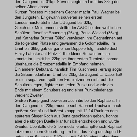
der D-Jugend bis 31kg, Steven siegte im Limit bis 38kg der
selben Altersklasse.
Kurzen Prozess mit seinem Gegner macht Paul Wagner bei
den Jüngsten. Er gewann souverän seinen ersten
Landesmeistertitel in der E-Jugend bis 32kg.
Gleich drei Meisterinnen stellte der AVJC bei den weiblichen
Schülern. Josefine Sauerteig (26kg), Paula Wieland (35kg)
und Katharina Büttner (39kg) verwiesen ihre Gegnerinnen auf
die folgenden Plätze und gewannen die Goldmedaille. Im
Limit bis 39kg gab es gar einen Doppelerfolg, landete doch
Emily Latuske auf Platz 2. Ihre kleine Schwester Lisa
konnte im Limkit bis 22kg bei ihrer ersten Turnierteilnahme
überhaupt die Bronzemedaille in Empfang nehmen.
Ein anderer Debütant, nämlich Tim Kuschmerz, errang sogar
die Silbermedaille im Limit bis 20kg der Jugend E. Dabei ließ
er sich sogar vom späteren Erstplatzierten nicht auf die
Schultern legen, fightete um jeden Punkt und wurde am
Ende mit einem Schultersieg und einer Punktniederlage
verdient Zweiter.
Großen Kampfgeist bewiesen auch die beiden Raphaels. In
der D-Jugend bis 23kg musste sich Raphael Trautwein nach
großem Kampf und äußerst knapp mit 12:14 Punkten dem
späteren Sieger Koch aus Jena geschlagen geben, konnte
aber die übrigen Duelle klar für sich entscheiden und wurde
Zweiter. Ebenfalls die Silbermedaille erkämpfte sich Raphael
Titze an seinem Geburtstag. Im Limit bis 27kg der Jugend E
unterlag er Bauer aus Pößneck mit 14:19, siegte aber dann