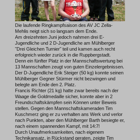
Die laufende Ringkampfsaison des AV JC Zella-
Mehlis neigt sich so langsam dem Ende.
Am dreizehnten Juni jedoch nahmen drei E-
Jugendliche und 2 D-Jugendliche am Mühlberger
"Drei Gleichen Turnier" teil und kamen auch recht
erfolgreich wieder zurück in die Ruppbergstadt.
Denn ein fünfter Platz in der Mannschaftswertung bei
13 Mannschaften zeugt von guten Einzelergebnissen.
Der D-Jugendliche Erik Steiger (50 kg) konnte seinen
Mühlberger Gegner Stürmer nicht bezwingen und
belegte am Ende den 2. Platz.
Francis Richter (21 kg) hatte zwar bereits nach der
Waage die Goldmedaille sicher, konnte aber in 2
Freundschaftskämpfen sein Können unter Beweis
stellen. Gegen den Mannschaftskameraden Tim
Kuschmerz ging er zu verhalten ans Werk und verlor
nach Punkten, aber den Mühlberger Barth besiegte er,
nach einem spannenden Kampf, mit 14:7!
Durch Unaufmerksamkeiten, nach eigenem
Technikansatz, in Rückstand geraten, zeigte Tim