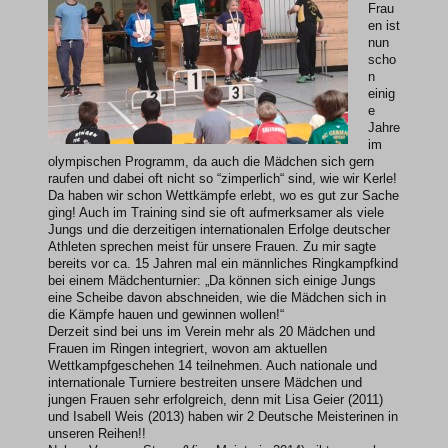
Frau
en ist
nun
scho
n
einig
e
Jahre
im
olympischen Programm, da auch die Mädchen sich gern
raufen und dabei oft nicht so “zimperlich“ sind, wie wir Kerle!
Da haben wir schon Wettkämpfe erlebt, wo es gut zur Sache
ging! Auch im Training sind sie oft aufmerksamer als viele
Jungs und die derzeitigen internationalen Erfolge deutscher
Athleten sprechen meist für unsere Frauen. Zu mir sagte
bereits vor ca. 15 Jahren mal ein männliches Ringkampfkind
bei einem Mädchenturnier: „Da können sich einige Jungs
eine Scheibe davon abschneiden, wie die Mädchen sich in
die Kämpfe hauen und gewinnen wollen!“
Derzeit sind bei uns im Verein mehr als 20 Mädchen und
Frauen im Ringen integriert, wovon am aktuellen
Wettkampfgeschehen 14 teilnehmen. Auch nationale und
internationale Turniere bestreiten unsere Mädchen und
jungen Frauen sehr erfolgreich, denn mit Lisa Geier (2011)
und Isabell Weis (2013) haben wir 2 Deutsche Meisterinen in
unseren Reihen!!