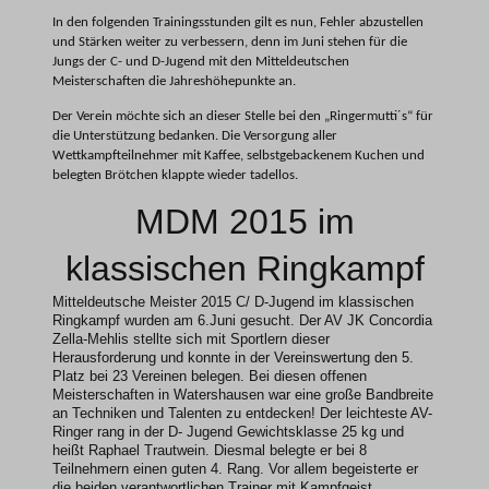
In den folgenden Trainingsstunden gilt es nun, Fehler abzustellen
und Stärken weiter zu verbessern, denn im Juni stehen für die
Jungs der C- und D-Jugend mit den Mitteldeutschen
Meisterschaften die Jahreshöhepunkte an.
Der Verein möchte sich an dieser Stelle bei den „Ringermutti´s“ für
die Unterstützung bedanken. Die Versorgung aller
Wettkampfteilnehmer mit Kaffee, selbstgebackenem Kuchen und
belegten Brötchen klappte wieder tadellos.
MDM 2015 im
klassischen Ringkampf
Mitteldeutsche Meister 2015 C/ D-Jugend im klassischen
Ringkampf wurden am 6.Juni gesucht.
Der AV JK Concordia
Zella-Mehlis stellte sich mit Sportlern dieser
Herausforderung und konnte in der Vereinswertung den 5.
Platz bei 23 Vereinen belegen. Bei diesen offenen
Meisterschaften in Watershausen war eine große Bandbreite
an Techniken und Talenten zu entdecken!
Der leichteste AV-
Ringer rang in der D- Jugend Gewichtsklasse 25 kg und
heißt Raphael Trautwein. Diesmal belegte er bei 8
Teilnehmern einen guten 4. Rang.
Vor allem begeisterte er
die beiden verantwortlichen Trainer mit Kampfgeist,