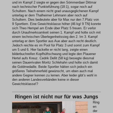
und im Kampf 2 siegte er gegen den Sömmerdaer Dittmar
nach technischer Punkteführung (18:1), sogar noch auf
Schultern. Nach einem nicht grad unausgeglichenen Kampf
unterlag er dem Thalheimer Lehmann aber noch auf
Schultern. Dies bedeutete aber für Max nur den 7.Platz von
9 Sportlern.
Eine Gewichtsklasse höher (46 kg/ 9 TN) konnte
sich Theo Hempel am Ende über Platz
5 freuen. Er verlor
durch Unaufmerksamkeit seinen 1. Kampf und holte sich mit
einem technischen Überlegenheitssieg den 2. Im 3. Kampf
unterlag er dem Sportler aus Aue aber auch recht deutlich.
Jedoch reichte es im Pool für Platz 3 und somit zum Kampf
um 5 und 6. Hier fackelte er nicht lang, zeigte einen
bilderbuchreifen Kopfhüftschwung und legte den Plauener
Hertel aufs Kreuz.
Cedrik Dellit (58 kg) besiegte diesmal
seinen Dauerrivalen Moritz Schlehahn und holte sich damit
die Goldmedaille. Beide Sportler hätten sich jedoch ein
größeres Teilnehmerfeld gewünscht, um eben auch mal
andere Gegner kennen zu lernen. Aber leider gibt’s wohl in
den anderen Landesverbänden keine in dieser
Gewichtsklasse!?
Ringen ist nicht nur für was Jungs
Ring
en
der