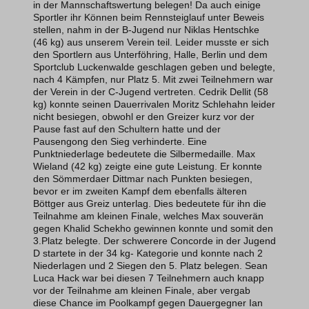
in der Mannschaftswertung belegen! Da auch einige
Sportler ihr Können beim Rennsteiglauf unter Beweis
stellen, nahm in der B-Jugend nur Niklas Hentschke
(46 kg) aus unserem Verein teil. Leider musste er sich
den Sportlern aus Unterföhring, Halle, Berlin und dem
Sportclub Luckenwalde geschlagen geben und belegte,
nach 4 Kämpfen, nur Platz 5. Mit zwei Teilnehmern war
der Verein in der C-Jugend vertreten. Cedrik Dellit (58
kg) konnte seinen Dauerrivalen Moritz Schlehahn leider
nicht besiegen, obwohl er den Greizer kurz vor der
Pause fast auf den Schultern hatte und der
Pausengong den Sieg verhinderte. Eine
Punktniederlage bedeutete die Silbermedaille. Max
Wieland (42 kg) zeigte eine gute Leistung. Er konnte
den Sömmerdaer Dittmar nach Punkten besiegen,
bevor er im zweiten Kampf dem ebenfalls älteren
Böttger aus Greiz unterlag. Dies bedeutete für ihn die
Teilnahme am kleinen Finale, welches Max souverän
gegen Khalid Schekho gewinnen konnte und somit den
3.Platz belegte. Der schwerere Concorde in der Jugend
D startete in der 34 kg- Kategorie und konnte nach 2
Niederlagen und 2 Siegen den 5. Platz belegen. Sean
Luca Hack war bei diesen 7 Teilnehmern auch knapp
vor der Teilnahme am kleinen Finale, aber vergab
diese Chance im Poolkampf gegen Dauergegner Ian