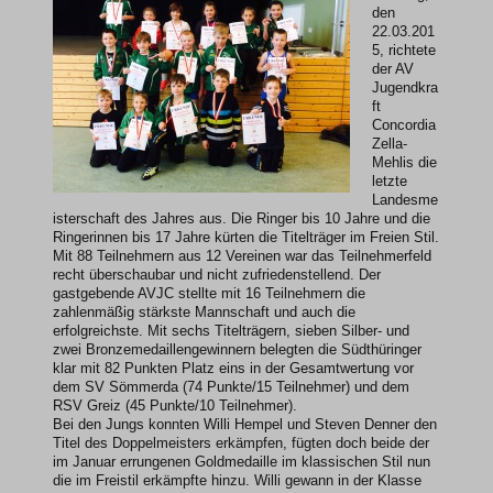
den
22.03.201
5, richtete
der AV
Jugendkra
ft
Concordia
Zella-
Mehlis die
letzte
Landesme
isterschaft des Jahres aus. Die Ringer bis 10 Jahre und die
Ringerinnen bis 17 Jahre kürten die Titelträger im Freien Stil.
Mit 88 Teilnehmern aus 12 Vereinen war das Teilnehmerfeld
recht überschaubar und nicht zufriedenstellend. Der
gastgebende AVJC stellte mit 16 Teilnehmern die
zahlenmäßig stärkste Mannschaft und auch die
erfolgreichste. Mit sechs Titelträgern, sieben Silber- und
zwei Bronzemedaillengewinnern belegten die Südthüringer
klar mit 82 Punkten Platz eins in der Gesamtwertung vor
dem SV Sömmerda (74 Punkte/15 Teilnehmer) und dem
RSV Greiz (45 Punkte/10 Teilnehmer).
Bei den Jungs konnten Willi Hempel und Steven Denner den
Titel des Doppelmeisters erkämpfen, fügten doch beide der
im Januar errungenen Goldmedaille im klassischen Stil nun
die im Freistil erkämpfte hinzu. Willi gewann in der Klasse