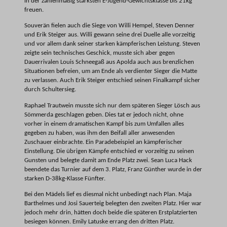
in der zahlenmäßig stärksten E-Jugend-Gewichtsklasse bis 21kg
freuen.
Souverän fielen auch die Siege von Willi Hempel, Steven Denner
und Erik Steiger aus. Willi gewann seine drei Duelle alle vorzeitig
und vor allem dank seiner starken kämpferischen Leistung. Steven
zeigte sein technisches Geschick, musste sich aber gegen
Dauerrivalen Louis Schneegaß aus Apolda auch aus brenzlichen
Situationen befreien, um am Ende als verdienter Sieger die Matte
zu verlassen. Auch Erik Steiger entschied seinen Finalkampf sicher
durch Schultersieg.
Raphael Trautwein musste sich nur dem späteren Sieger Lösch aus
Sömmerda geschlagen geben. Dies tat er jedoch nicht, ohne
vorher in einem dramatischen Kampf bis zum Umfallen alles
gegeben zu haben, was ihm den Beifall aller anwesenden
Zuschauer einbrachte. Ein Paradebeispiel an kämpferischer
Einstellung. Die übrigen Kämpfe entschied er vorzeitig zu seinen
Gunsten und belegte damit am Ende Platz zwei. Sean Luca Hack
beendete das Turnier auf dem 3. Platz, Franz Günther wurde in der
starken D-38kg-Klasse Fünfter.
Bei den Mädels lief es diesmal nicht unbedingt nach Plan. Maja
Barthelmes und Josi Sauerteig belegten den zweiten Platz. Hier war
jedoch mehr drin, hätten doch beide die späteren Erstplatzierten
besiegen können. Emily Latuske errang den dritten Platz.