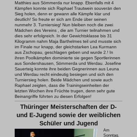
Matthies aus Sömmerda nur knapp. Ebenfalls mit 4
Kämpfen konnte sich Raphael Trautwein souverän den
Sieg holen, denn er gewann alle Kämpfe klar und
deutlich! So freute er sich am Ende über seinen
nunmehr 3. Turniersieg! Nun bleiben noch die zwei
Mädchen des Vereins , die am Turnier teilnahmen und
dies sehr erfolgreich. In der Gewichtsklasse bis 31
Kilogramm nahm Maja Barthelmes teil und musste sich
im Finale nur knapp, der gleichstarken Lea Kurmann
aus Zschopau, geschlagen geben und wurde 2.! In
ihren Poolkämpfen dominierte sie gegen Sportlerinnen
aus Sondershausen, Sömmerda und Werdau. Josefine
Sauerteig konnte ihre beiden Gegnerinnen aus Leuna
und Werdau recht eindeutig besiegen und sich den
Turniersieg holen. Beide Mädchen und sowie auch
Raphael zeigten, dass die Trainingseinheiten der
letzten Wochen ihre Früchte trugen, denn sehr gute
Beinangriffe führten zu diesen Erfolgen!
Thüringer Meisterschaften der D-
und E-Jugend sowie der weiblichen
Schüler und Jugend
Am
Sonntag,