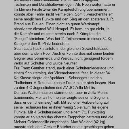
Techniken und Durchhaltevermögen. Als Poolzweiter hatte er
im kleinen Finale zwar die Kampfesführung übernommen,
konnte aber Fehler nicht vermeiden.
Somit „verschenkte er“
seine möglichen Punkte und den Sieg an den späteren 3. R.
Brand aus Plauen.
Einen nicht so guten Wettkampf
absolvierte diesmal Willi Hempel. Er kam, so gar nicht, in
die Kämpfe und musste bereits nach 2 Kämpfen die
“Seegel“ streichen. Was bei 11 Teilnehmern in dieser 34 Kg-
Kategorie den 8. Platz bedeutete.
Sean Luca Hack startete in der gleichen Gewichtsklasse,
aber dem andern Pool. Auch er konnte diesmal seine beiden
Gegner aus Sömmerda und Werdau nicht genügend fordern
verlor auf Schulter und wurde Neunter.
Für Franz Günther stand, nach einer Schulterniederlage und
einem Schultersieg, der Vizemeistertitel fest. In dieser 34
Kg-Klasse siegte der Apoldaer L.Schneegas und den
Thalheimer M.Rosenau konnte Franz hinter sich lassen.
Nun
zu den 4 C-Jugendlichen des AV JC Zella-Mehlis.
Der aus Waltershausen stammende, aber in Zella-Mehlis
trainierende, Florian Hofmeister zeigte seinen 5 Gegnern,
dass er den „Heimsieg“ will. Mit schöner Vorbereitung auf
seine Techniken lies er ihnen wenig Spielraum für eigene
Punkte. Mit 4 Schultersiegen und einem 7:1 Punktsieg
konnte er souverän das oberste Treppchen betreten und die
Meister Goldmedaille empfangen. Max Wieland (42 kg)
musste sich dem Greizer Böttcher erneut geschlagen geben