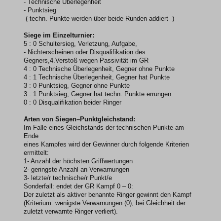
- Technische Überlegenheit
- Punktsieg
-( techn. Punkte werden über beide Runden addiert )
Siege im Einzelturnier:
5 : 0 Schultersieg, Verletzung, Aufgabe,
- Nichterscheinen oder Disqualifikation des
Gegners,4.Verstoß wegen Passivität im GR
4 : 0 Technische Überlegenheit, Gegner ohne Punkte
4 : 1 Technische Überlegenheit, Gegner hat Punkte
3 : 0 Punktsieg, Gegner ohne Punkte
3 : 1 Punktsieg, Gegner hat techn. Punkte errungen
0 : 0 Disqualifikation beider Ringer
Arten von Siegen–Punktgleichstand:
Im Falle eines Gleichstands der technischen Punkte am
Ende
eines Kampfes wird der Gewinner durch folgende Kriterien
ermittelt:
1- Anzahl der höchsten Griffwertungen
2- geringste Anzahl an Verwarnungen
3- letzte/r technische/r Punkt/e
Sonderfall: endet der GR Kampf 0 – 0:
Der zuletzt als aktiver benannte Ringer gewinnt den Kampf
(Kriterium: wenigste Verwarnungen (0), bei Gleichheit der
zuletzt verwarnte Ringer verliert).