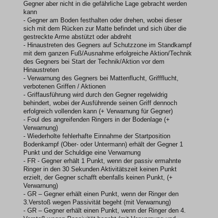
Gegner aber nicht in die gefährliche Lage gebracht werden
kann
- Gegner am Boden festhalten oder drehen, wobei dieser
sich mit dem Rücken zur Matte befindet und sich über die
gestreckte Arme abstützt oder abdreht
- Hinaustreten des Gegners auf Schutzzone im Standkampf
mit dem ganzen Fuß/Ausnahme erfolgreiche Aktion/Technik
des Gegners bei Start der Technik/Aktion vor dem
Hinaustreten
- Verwarnung des Gegners bei Mattenflucht, Griffflucht,
verbotenen Griffen / Aktionen
- Griffausführung wird durch den Gegner regelwidrig
behindert, wobei der Ausführende seinen Griff dennoch
erfolgreich vollenden kann (+ Verwarnung für Gegner)
- Foul des angreifenden Ringers in der Bodenlage (+
Verwarnung)
- Wiederholte fehlerhafte Einnahme der Startposition
Bodenkampf (Ober- oder Untermann) erhält der Gegner 1
Punkt und der Schuldige eine Verwarnung
- FR - Gegner erhält 1 Punkt, wenn der passiv ermahnte
Ringer in den 30 Sekunden Aktivitätszeit keinen Punkt
erzielt, der Gegner schafft ebenfalls keinen Punkt, (+
Verwarnung)
- GR – Gegner erhält einen Punkt, wenn der Ringer den
3.Verstoß wegen Passivität begeht (mit Verwarnung)
- GR – Gegner erhält einen Punkt, wenn der Ringer den 4.