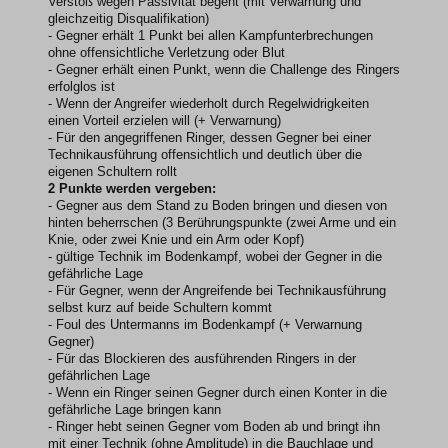
Verstoß wegen Passivität begeht (mit Verwarnung und
gleichzeitig Disqualifikation)
- Gegner erhält 1 Punkt bei allen Kampfunterbrechungen
ohne offensichtliche Verletzung oder Blut
- Gegner erhält einen Punkt, wenn die Challenge des Ringers
erfolglos ist
- Wenn der Angreifer wiederholt durch Regelwidrigkeiten
einen Vorteil erzielen will (+ Verwarnung)
- Für den angegriffenen Ringer, dessen Gegner bei einer
Technikausführung offensichtlich und deutlich über die
eigenen Schultern rollt
2 Punkte werden vergeben:
- Gegner aus dem Stand zu Boden bringen und diesen von
hinten beherrschen (3 Berührungspunkte (zwei Arme und ein
Knie, oder zwei Knie und ein Arm oder Kopf)
- gültige Technik im Bodenkampf, wobei der Gegner in die
gefährliche Lage
- Für Gegner, wenn der Angreifende bei Technikausführung
selbst kurz auf beide Schultern kommt
- Foul des Untermanns im Bodenkampf (+ Verwarnung
Gegner)
- Für das Blockieren des ausführenden Ringers in der
gefährlichen Lage
- Wenn ein Ringer seinen Gegner durch einen Konter in die
gefährliche Lage bringen kann
- Ringer hebt seinen Gegner vom Boden ab und bringt ihn
mit einer Technik (ohne Amplitude) in die Bauchlage und