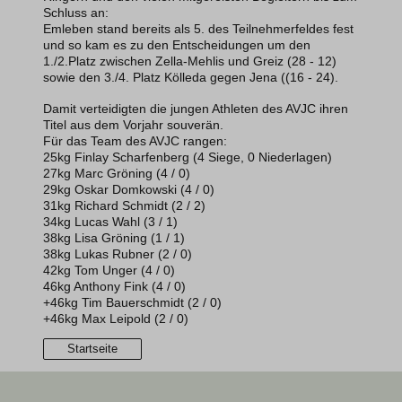
Schluss an:
Emleben stand bereits als 5. des Teilnehmerfeldes fest
und so kam es zu den Entscheidungen um den
1./2.Platz zwischen Zella-Mehlis und Greiz (28 - 12)
sowie den 3./4. Platz Kölleda gegen Jena ((16 - 24).
Damit verteidigten die jungen Athleten des AVJC ihren
Titel aus dem Vorjahr souverän.
Für das Team des AVJC rangen:
25kg Finlay Scharfenberg (4 Siege, 0 Niederlagen)
27kg Marc Gröning (4 / 0)
29kg Oskar Domkowski (4 / 0)
31kg Richard Schmidt (2 / 2)
34kg Lucas Wahl (3 / 1)
38kg Lisa Gröning (1 / 1)
38kg Lukas Rubner (2 / 0)
42kg Tom Unger (4 / 0)
46kg Anthony Fink (4 / 0)
+46kg Tim Bauerschmidt (2 / 0)
+46kg Max Leipold (2 / 0)
Startseite