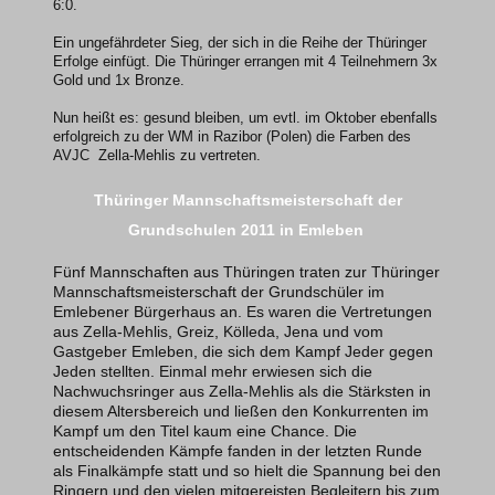
6:0.
Ein ungefährdeter Sieg, der sich in die Reihe der Thüringer
Erfolge einfügt. Die Thüringer errangen mit 4 Teilnehmern 3x
Gold und 1x Bronze.
Nun heißt es: gesund bleiben, um evtl. im Oktober ebenfalls
erfolgreich zu der WM in Razibor (Polen) die Farben des
AVJC Zella-Mehlis zu vertreten.
Thüringer Mannschaftsmeisterschaft der
Grundschulen 2011 in Emleben
Fünf Mannschaften aus Thüringen traten zur Thüringer
Mannschaftsmeisterschaft der Grundschüler im
Emlebener Bürgerhaus an. Es waren die Vertretungen
aus Zella-Mehlis, Greiz, Kölleda, Jena und vom
Gastgeber Emleben, die sich dem Kampf Jeder gegen
Jeden stellten. Einmal mehr erwiesen sich die
Nachwuchsringer aus Zella-Mehlis als die Stärksten in
diesem Altersbereich und ließen den Konkurrenten im
Kampf um den Titel kaum eine Chance. Die
entscheidenden Kämpfe fanden in der letzten Runde
als Finalkämpfe statt und so hielt die Spannung bei den
Ringern und den vielen mitgereisten Begleitern bis zum