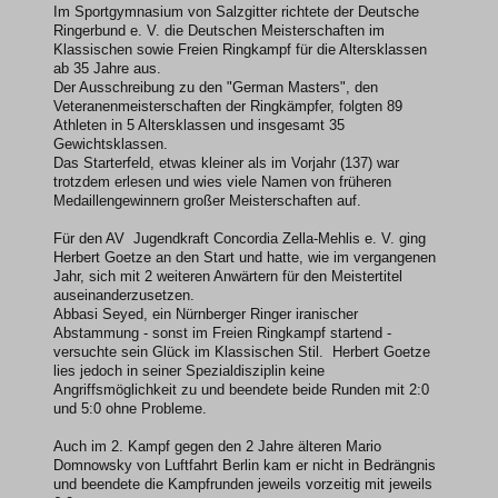
Im Sportgymnasium von Salzgitter richtete der Deutsche
Ringerbund e. V. die Deutschen Meisterschaften im
Klassischen sowie Freien Ringkampf für die Altersklassen
ab 35 Jahre aus.
Der Ausschreibung zu den "German Masters", den
Veteranenmeisterschaften der Ringkämpfer, folgten 89
Athleten in 5 Altersklassen und insgesamt 35
Gewichtsklassen.
Das Starterfeld, etwas kleiner als im Vorjahr (137) war
trotzdem erlesen und wies viele Namen von früheren
Medaillengewinnern großer Meisterschaften auf.
Für den AV Jugendkraft Concordia Zella-Mehlis e. V. ging
Herbert Goetze an den Start und hatte, wie im vergangenen
Jahr, sich mit 2 weiteren Anwärtern für den Meistertitel
auseinanderzusetzen.
Abbasi Seyed, ein Nürnberger Ringer iranischer
Abstammung - sonst im Freien Ringkampf startend -
versuchte sein Glück im Klassischen Stil. Herbert Goetze
lies jedoch in seiner Spezialdisziplin keine
Angriffsmöglichkeit zu und beendete beide Runden mit 2:0
und 5:0 ohne Probleme.
Auch im 2. Kampf gegen den 2 Jahre älteren Mario
Domnowsky von Luftfahrt Berlin kam er nicht in Bedrängnis
und beendete die Kampfrunden jeweils vorzeitig mit jeweils